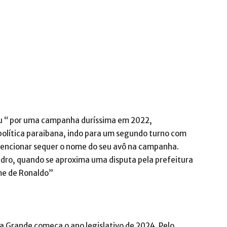
sou “ por uma campanha duríssima em 2022,
política paraibana, indo para um segundo turno com
mencionar sequer o nome do seu avô na campanha.
edro, quando se aproxima uma disputa pela prefeitura
me de Ronaldo”
a Grande começa o ano legislativo de 2024. Pelo