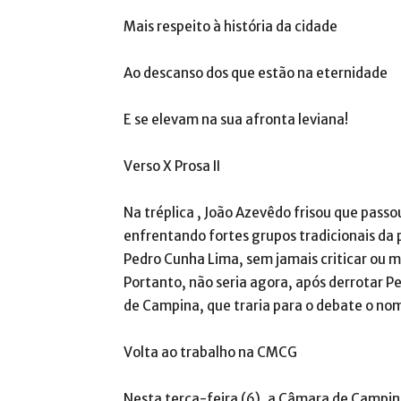
Mais respeito à história da cidade
Ao descanso dos que estão na eternidade
E se elevam na sua afronta leviana!
Verso X Prosa II
Na tréplica , João Azevêdo frisou que pas
enfrentando fortes grupos tradicionais da 
Pedro Cunha Lima, sem jamais criticar ou 
Portanto, não seria agora, após derrotar P
de Campina, que traria para o debate o no
Volta ao trabalho na CMCG
Nesta terça-feira (6), a Câmara de Campin