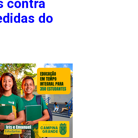
s contra
edidas do