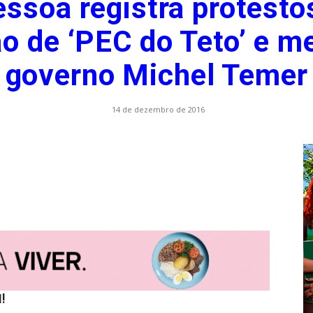
ssoa registra protesto
o de ‘PEC do Teto’ e m
.com.br
governo Michel Temer
14 de dezembro de 2016
l!