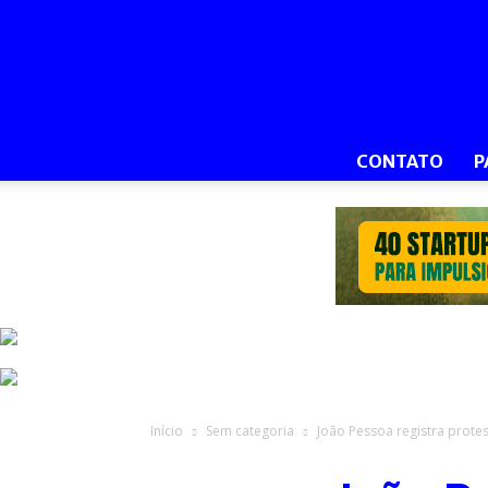
CONTATO
P
Início
Sem categoria
João Pessoa registra protes