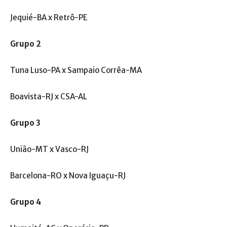
Jequié-BA x Retrô-PE
Grupo 2
Tuna Luso-PA x Sampaio Corrêa-MA
Boavista-RJ x CSA-AL
Grupo 3
União-MT x Vasco-RJ
Barcelona-RO x Nova Iguaçu-RJ
Grupo 4