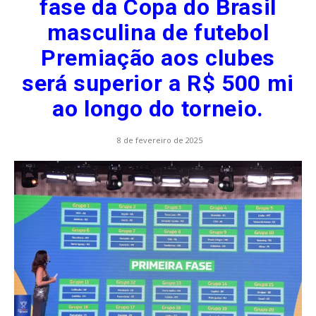
fase da Copa do Brasil
masculina de futebol
Premiação aos clubes
será superior a R$ 500 mi
ao longo do torneio.
8 de fevereiro de 2025