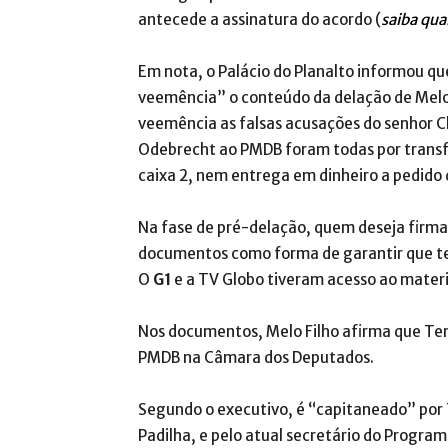
antecede a assinatura do acordo (
saiba qua
Em nota, o Palácio do Planalto informou q
veemência” o conteúdo da delação de Melo
veemência as falsas acusações do senhor Cl
Odebrecht ao PMDB foram todas por transf
caixa 2, nem entrega em dinheiro a pedido d
Na fase de pré-delação, quem deseja firma
documentos como forma de garantir que te
O
G1
e a TV Globo tiveram acesso ao materi
Nos documentos, Melo Filho afirma que Teme
PMDB na Câmara dos Deputados.
Segundo o executivo, é “capitaneado” por T
Padilha, e pelo atual secretário do Progra