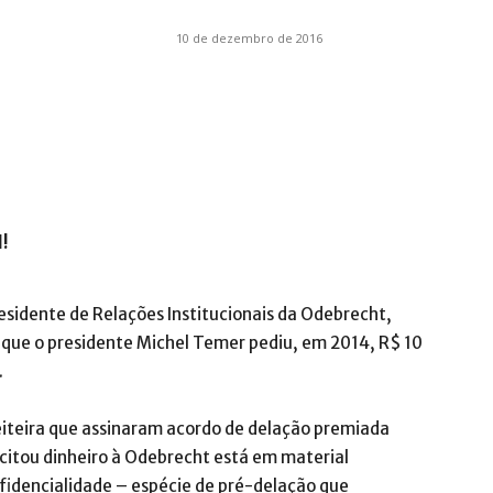
10 de dezembro de 2016
.com.br
l!
esidente de Relações Institucionais da Odebrecht,
) que o presidente Michel Temer pediu, em 2014, R$ 10
.
eiteira que assinaram acordo de delação premiada
citou dinheiro à Odebrecht está em material
fidencialidade – espécie de pré-delação que