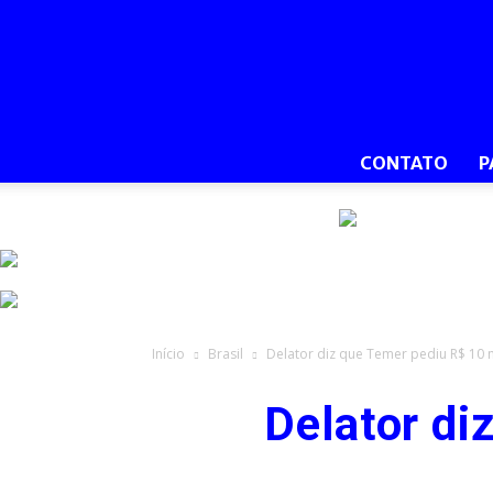
CONTATO
P
Início
Brasil
Delator diz que Temer pediu R$ 10 
Delator di