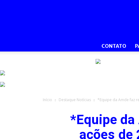
CONTATO
P
Início
Destaque Notícias
*Equipe da Amde faz re
*Equipe da
ações de 