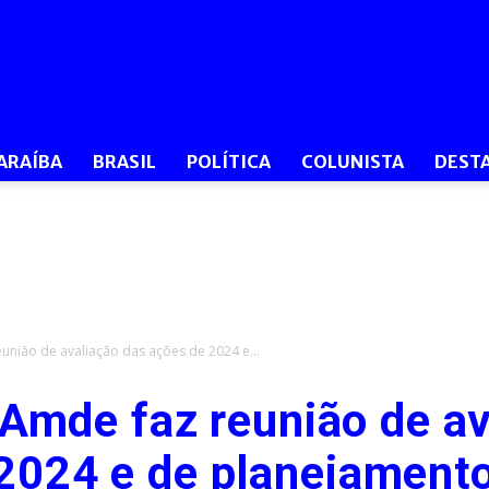
O
ARAÍBA
BRASIL
POLÍTICA
COLUNISTA
DEST
Dia
união de avaliação das ações de 2024 e...
 Amde faz reunião de av
PB
2024 e de planejament