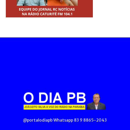
@portalodiapb Whatsapp 83 9 8865-2043