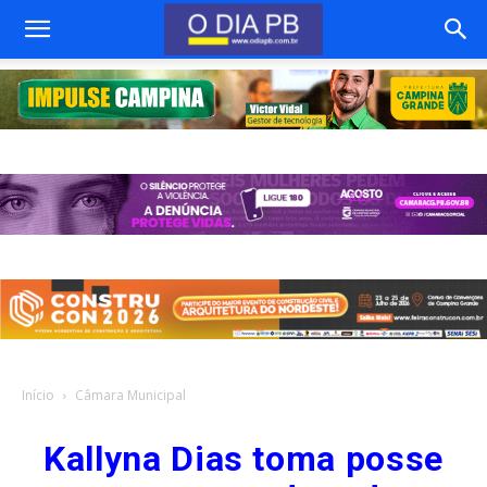
Início
Câmara Municipal
Kallyna Dias toma posse