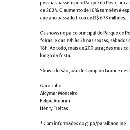
pessoas passem pelo Parque do Povo, um a
de 2024. O aumento de 10% também é esp
que ano passado ficou de R$ 673 milhões.
Os shows no palco principal do Parque do P
feiras, e das 19h às 3h nas sextas, sábado
18h. Ao todo, mais de 200 atrações musicais
longo da festa.
Shows do São João de Campina Grande nes
Garotinho
Alcymar Monteiro
Felipe Amorim
Henry Freitas
* Com informaões do g1pb/paraibaonline