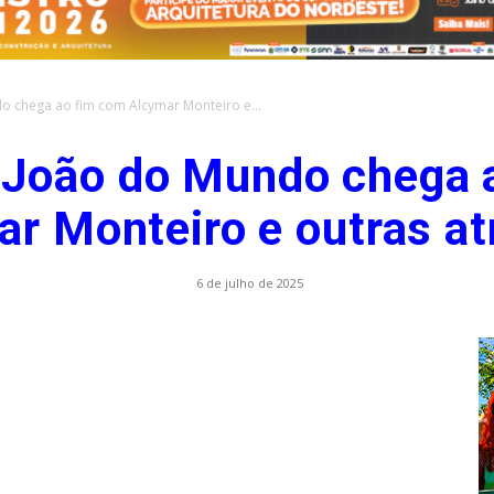
o chega ao fim com Alcymar Monteiro e...
.com.br
 João do Mundo chega 
r Monteiro e outras a
6 de julho de 2025