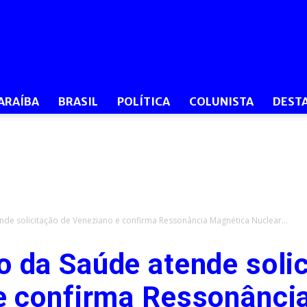
O
ARAÍBA
BRASIL
POLÍTICA
COLUNISTA
DEST
Dia
ende solicitação de Veneziano e confirma Ressonância Magnética Nuclear...
o da Saúde atende soli
PB
e confirma Ressonânci