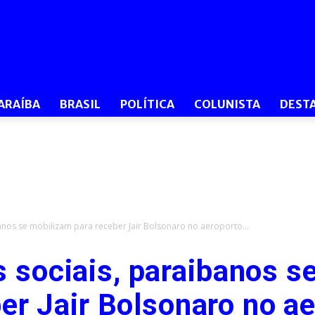
O
ARAÍBA
BRASIL
POLÍTICA
COLUNISTA
DEST
Dia
anos se mobilizam para receber Jair Bolsonaro no aeroporto...
s sociais, paraibanos s
PB
er Jair Bolsonaro no a