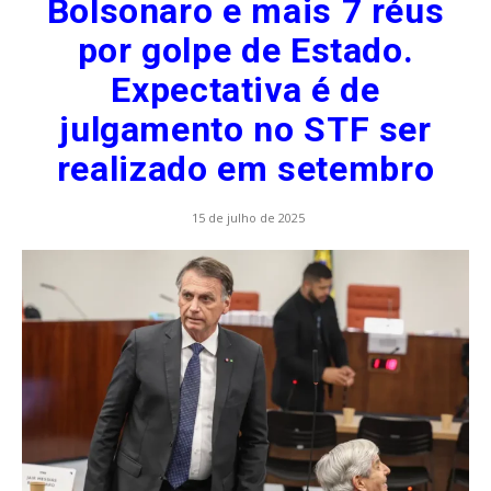
Bolsonaro e mais 7 réus
por golpe de Estado.
Expectativa é de
julgamento no STF ser
realizado em setembro
15 de julho de 2025