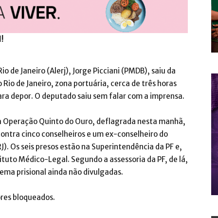
l!
o de Janeiro (Alerj), Jorge Picciani (PMDB), saiu da
 Rio de Janeiro, zona portuária, cerca de três horas
ara depor. O deputado saiu sem falar com a imprensa.
 à Operação Quinto do Ouro, deflagrada nesta manhã,
ntra cinco conselheiros e um ex-conselheiro do
). Os seis presos estão na Superintendência da PF e,
ituto Médico-Legal. Segundo a assessoria da PF, de lá,
ema prisional ainda não divulgadas.
ores bloqueados.