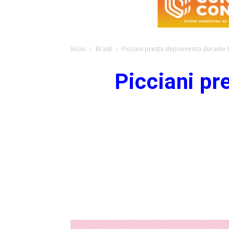
Início
Brasil
Picciani presta depoimento durante t
Picciani pr