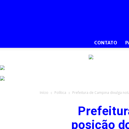
CONTATO
P
Início
Política
Prefeitura de Campina divulga not
Prefeitu
posição do