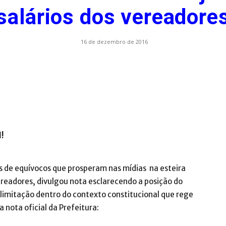
salários dos vereadore
.com.br
16 de dezembro de 2016
l!
s de equívocos que prosperam nas mídias na esteira
vereadores, divulgou nota esclarecendo a posição do
imitação dentro do contexto constitucional que rege
 nota oficial da Prefeitura: