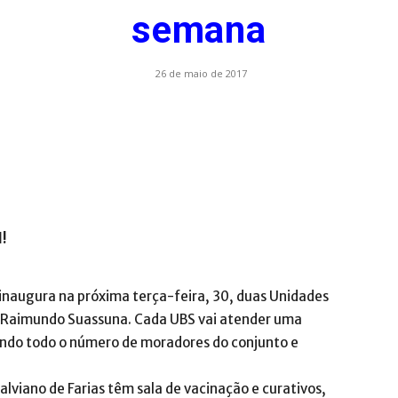
semana
.com.br
26 de maio de 2017
l!
inaugura na próxima terça-feira, 30, duas Unidades
l Raimundo Suassuna. Cada UBS vai atender uma
indo todo o número de moradores do conjunto e
alviano de Farias têm sala de vacinação e curativos,