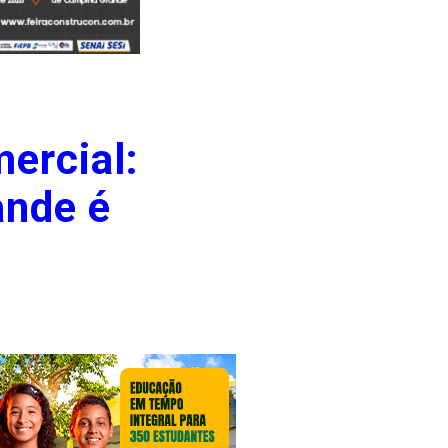
ercial:
ande é