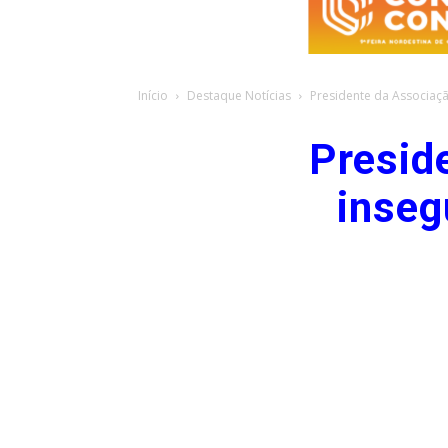
Início
Destaque Notícias
Presidente da Associaç
Presid
inseg