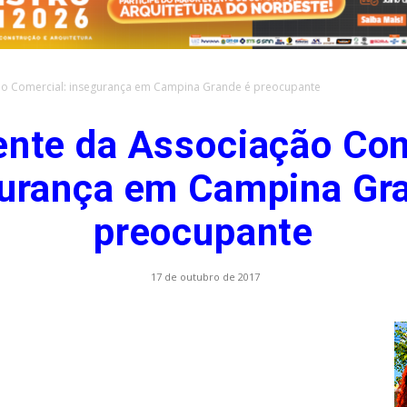
ão Comercial: insegurança em Campina Grande é preocupante
.com.br
ente da Associação Com
urança em Campina Gr
preocupante
17 de outubro de 2017