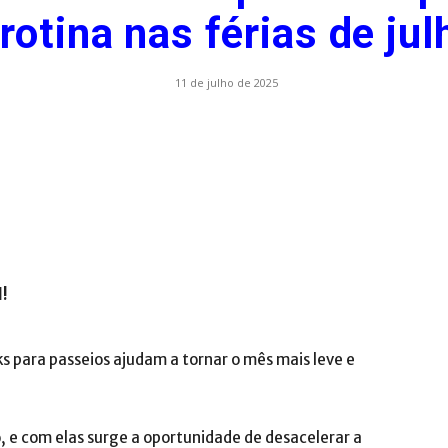
 rotina nas férias de jul
.com.br
11 de julho de 2025
l!
ks para passeios ajudam a tornar o mês mais leve e
o, e com elas surge a oportunidade de desacelerar a