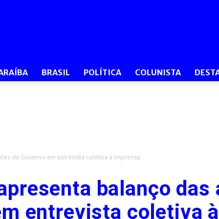
O
ARAÍBA
BRASIL
POLÍTICA
COLUNISTA
DEST
Dia
ões do Governo em entrevista coletiva à imprensa
apresenta balanço das
PB
m entrevista coletiva 