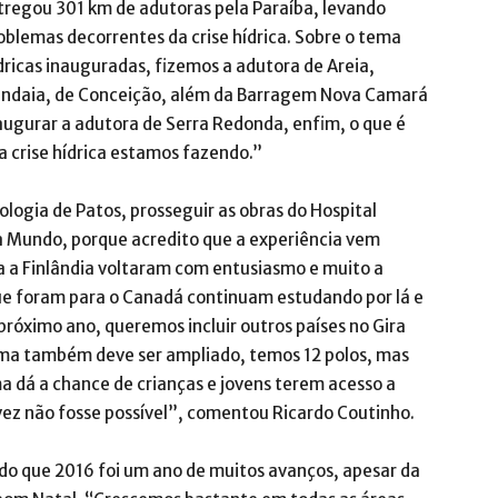
regou 301 km de adutoras pela Paraíba, levando
blemas decorrentes da crise hídrica. Sobre o tema
ricas inauguradas, fizemos a adutora de Areia,
Jandaia, de Conceição, além da Barragem Nova Camará
augurar a adutora de Serra Redonda, enfim, o que é
a crise hídrica estamos fazendo.”
logia de Patos, prosseguir as obras do Hospital
ra Mundo, porque acredito que a experiência vem
a a Finlândia voltaram com entusiasmo e muito a
que foram para o Canadá continuam estudando por lá e
róximo ano, queremos incluir outros países no Gira
ma também deve ser ampliado, temos 12 polos, mas
 dá a chance de crianças e jovens terem acesso a
lvez não fosse possível”, comentou Ricardo Coutinho.
ndo que 2016 foi um ano de muitos avanços, apesar da