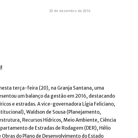
20 de dezembro de 2016
.com.br
l!
esta terça-feira (20), na Granja Santana, uma
presentou um balanço da gestão em 2016, destacando
icos e estradas. A vice-governadora Lígia Feliciano,
stitucional), Waldson de Sousa (Planejamento,
strutura, Recursos Hídricos, Meio Ambiente, Ciência
Departamento de Estradas de Rodagem (DER), Hélio
e Obras do Plano de Desenvolvimento do Estado