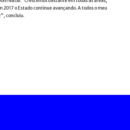
 bom Natal. “Crescemos bastante em todas as áreas,
em 2017 o Estado continue avançando. A todos o meu
”, concluiu.