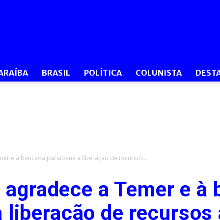
O
ARAÍBA
BRASIL
POLÍTICA
COLUNISTA
DEST
Dia
r e à bancada paraibana a liberação de recursos...
 agradece a Temer e à 
PB
 liberação de recursos