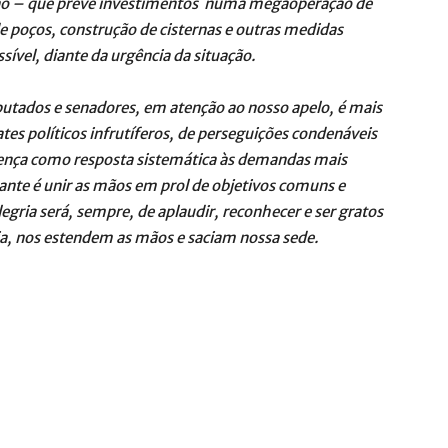
lano – que prevê investimentos numa megaoperação de
e poços, construção de cisternas e outras medidas
sível, diante da urgência da situação.
dos e senadores, em atenção ao nosso apelo, é mais
s políticos infrutíferos, de perseguições condenáveis
rença como resposta sistemática às demandas mais
nte é unir as mãos em prol de objetivos comuns e
gria será, sempre, de aplaudir, reconhecer e ser gratos
ia, nos estendem as mãos e saciam nossa sede.