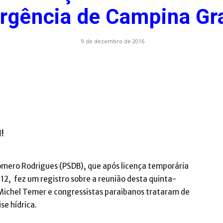
rgência de Campina Gr
.com.br
9 de dezembro de 2016
l!
Romero Rodrigues (PSDB), que após licença temporária
12, fez um registro sobre a reunião desta quinta-
a Michel Temer e congressistas paraibanos trataram de
se hídrica.