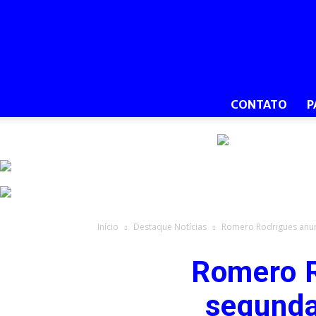
CONTATO
P
Início
Destaque Notícias
Romero Rodrigues anunci
Romero R
segunda