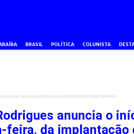
O
ARAÍBA
BRASIL
POLÍTICA
COLUNISTA
DEST
Dia
a o início, nesta segunda-feira, da implantação do Natal Iluminado...
odrigues anuncia o iníc
PB
-feira, da implantação 