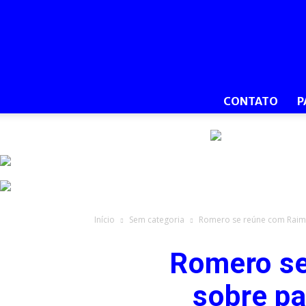
CONTATO
P
Início
Sem categoria
Romero se reúne com Raimund
Romero se
sobre pa