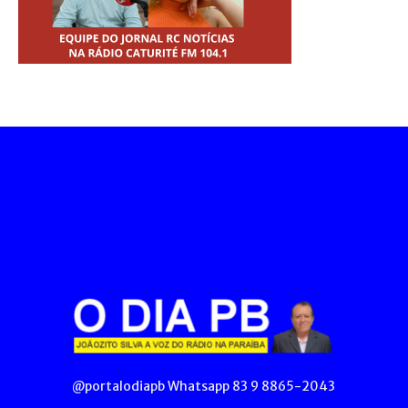
@portalodiapb Whatsapp 83 9 8865-2043