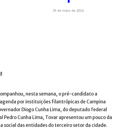
29 de maio de 2026
.com.br
l!
companhou, nesta semana, o pré-candidato a
genda por instituições filantrópicas de Campina
overnador Diogo Cunha Lima, do deputado federal
l Pedro Cunha Lima, Tovar apresentou um pouco da
 social das entidades do terceiro setor da cidade.