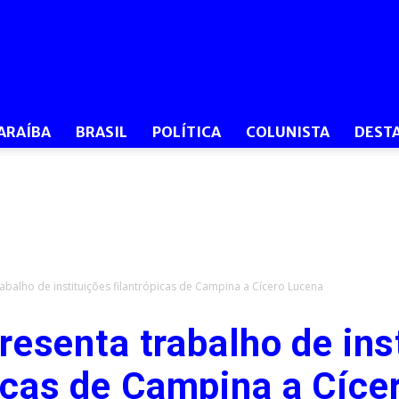
O
ARAÍBA
BRASIL
POLÍTICA
COLUNISTA
DEST
Dia
abalho de instituições filantrópicas de Campina a Cícero Lucena
resenta trabalho de ins
PB
picas de Campina a Cíce