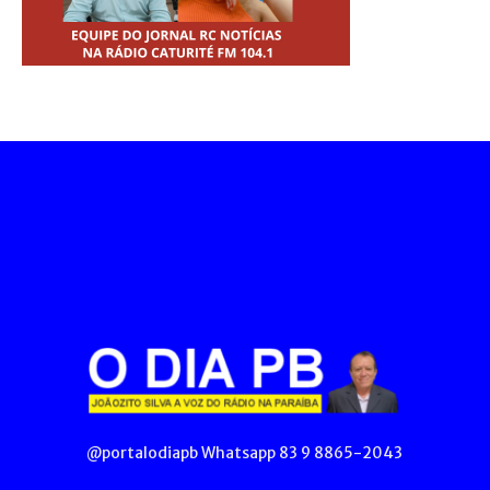
@portalodiapb Whatsapp 83 9 8865-2043