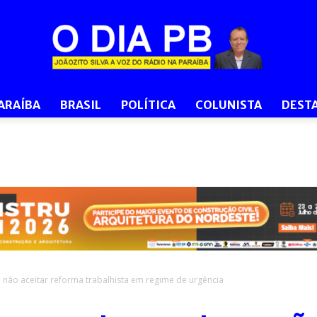
ARAÍBA
BRASIL
POLÍTICA
COLUNISTA
DEST
O
Dia
não aceitar reforma trabalhista em regime de urgência
PB