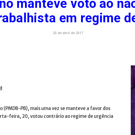
no manteve voto ao não
rabalhista em regime d
.com.br
20 de abril de 2017
l!
go (PMDB-PB), mais uma vez se manteve a favor dos
ta-feira, 20, votou contrário ao regime de urgência