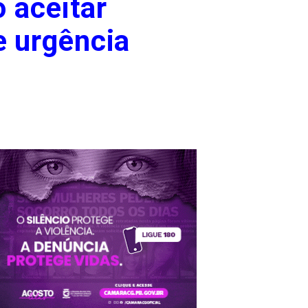
 aceitar
e urgência