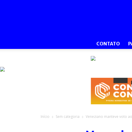
CONTATO
P
Início
Sem categoria
Veneziano manteve voto ao 