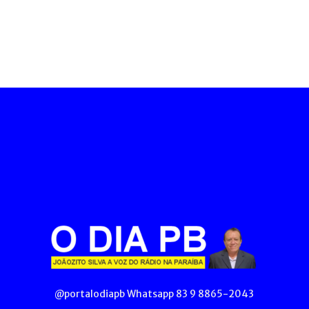
@portalodiapb Whatsapp 83 9 8865-2043