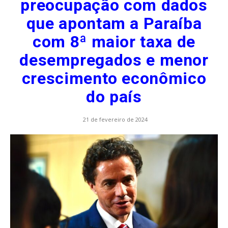
preocupação com dados
que apontam a Paraíba
com 8ª maior taxa de
desempregados e menor
crescimento econômico
do país
21 de fevereiro de 2024