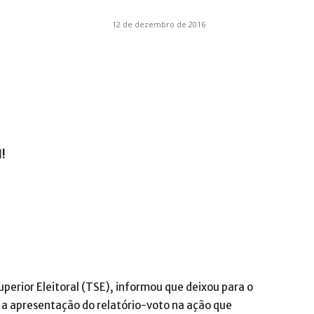
12 de dezembro de 2016
.com.br
l!
perior Eleitoral (TSE), informou que deixou para o
a apresentação do relatório-voto na ação que