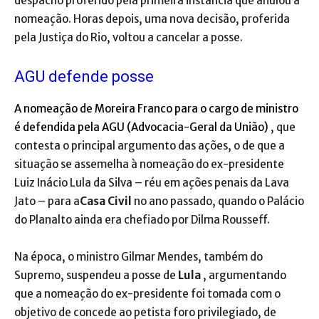
despacho proferido pela primeira instância que anulou a
nomeação. Horas depois, uma nova decisão, proferida
pela Justiça do Rio, voltou a cancelar a posse.
AGU defende posse
A nomeação de Moreira Franco para o cargo de ministro
é defendida pela AGU (Advocacia-Geral da União)
, que
contesta o principal argumento das ações, o de que a
situação se assemelha à nomeação do ex-presidente
Luiz Inácio Lula da Silva – réu em ações penais da Lava
Jato – para a
Casa Civil
no ano passado, quando o Palácio
do Planalto ainda era chefiado por Dilma Rousseff.
Na época, o ministro Gilmar Mendes, também do
Supremo, suspendeu a posse de
Lula
, argumentando
que a nomeação do ex-presidente foi tomada com o
objetivo de concede ao petista foro privilegiado, de